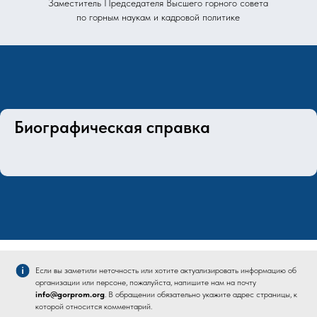
Заместитель Председателя Высшего горного совета
по горным наукам и кадровой политике
Биографическая справка
Если вы заметили неточность или хотите актуализировать информацию об
организации или персоне, пожалуйста, напишите нам на почту
info@gorprom.org
. В обращении обязательно укажите адрес страницы, к
которой относится комментарий.