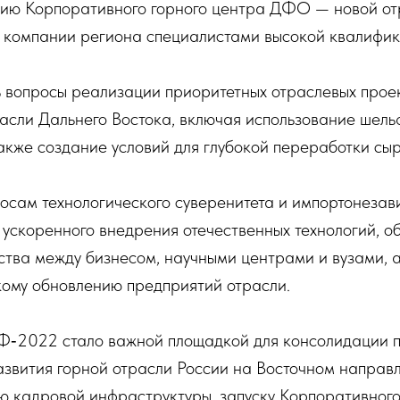
нию Корпоративного горного центра ДФО — новой от
 компании региона специалистами высокой квалифик
ь вопросы реализации приоритетных отраслевых прое
асли Дальнего Востока, включая использование шель
также создание условий для глубокой переработки сыр
осам технологического суверенитета и импортонезав
 ускоренного внедрения отечественных технологий, 
ества между бизнесом, научными центрами и вузами,
кому обновлению предприятий отрасли.
Ф‑2022 стало важной площадкой для консолидации по
азвития горной отрасли России на Восточном направ
ю кадровой инфраструктуры, запуску Корпоративног