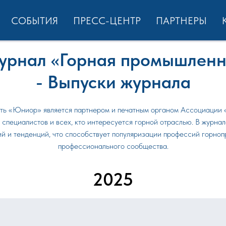
СОБЫТИЯ
ПРЕСС-ЦЕНТР
ПАРТНЕРЫ
урнал «Горная промышленн
- Выпуски журнала
ть «Юниор» является партнером и печатным органом Ассоциации 
специалистов и всех, кто интересуется горной отраслью. В журна
гий и тенденций, что способствует популяризации профессий горно
профессионального сообщества.
2025