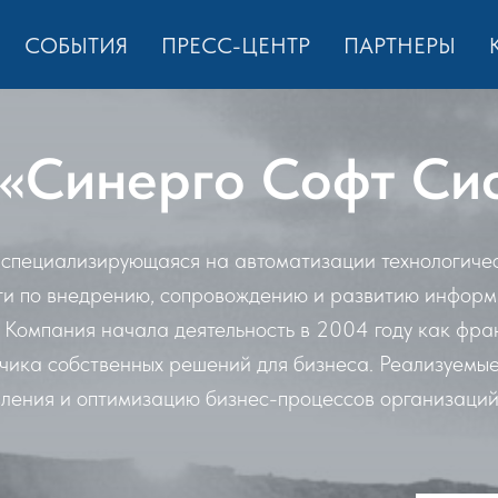
СОБЫТИЯ
ПРЕСС-ЦЕНТР
ПАРТНЕРЫ
Синерго Софт Си
специализирующаяся на автоматизации технологичес
уги по внедрению, сопровождению и развитию информ
Компания начала деятельность в 2004 году как фра
тчика собственных решений для бизнеса. Реализуемы
ления и оптимизацию бизнес-процессов организаций