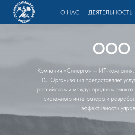
О НАС
ДЕЯТЕЛЬНОСТЬ
ООО «
Компания «Синерго» — ИТ-компания, 
1С. Организация предоставляет усл
российском и международном рынках. 
системного интегратора и разрабо
эффективности управ