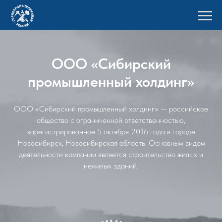
ООО «Сибирский
промышленный холдинг»
ООО «Сибирский промышленный холдинг» — российское
общество с ограниченной ответственностью,
зарегистрированное 5 октября 2016 года в городе
Новосибирск, Новосибирская область. Основным видом
деятельности компании является строительство жилых и
нежилых зданий.