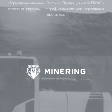
«Горнопромышленники России». Продукция «MINERING»
отмечена наградами на профильных специализированных
выставках.