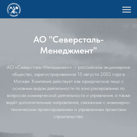
АО "Северсталь-
Менеджмент"
АО «Северсталь-Менеджмент» — российское акционерное
общество, зарегистрированное 15 августа 2003 года в
Москве. Компания действует как юридическое лицо с
основным видом деятельности по консультированию по
вопросам коммерческой деятельности и управления, а также
ведёт дополнительные направления, связанные с инженерно-
техническим проектированием и управлением проектами
строительства.