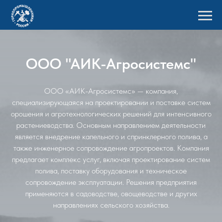
ООО "АИК-Агросистемс"
ООО «АИК-Агросистемс» — компания,
специализирующаяся на проектировании и поставке систем
орошения и агротехнологических решений для интенсивного
растениеводства. Основным направлением деятельности
является внедрение капельного и спринклерного полива, а
также инженерное сопровождение агропроектов. Компания
предлагает комплекс услуг, включая проектирование систем
полива, поставку оборудования и техническое
сопровождение эксплуатации. Решения предприятия
применяются в садоводстве, овощеводстве и других
направлениях сельского хозяйства.