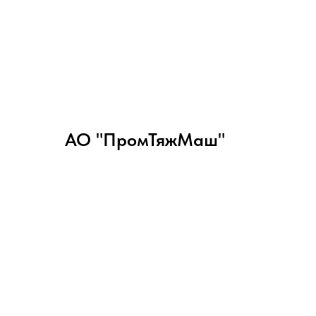
АО "ПромТяжМаш"